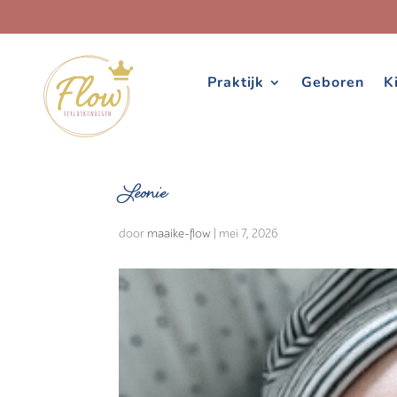
Praktijk
Geboren
K
Leonie
door
maaike-flow
|
mei 7, 2026