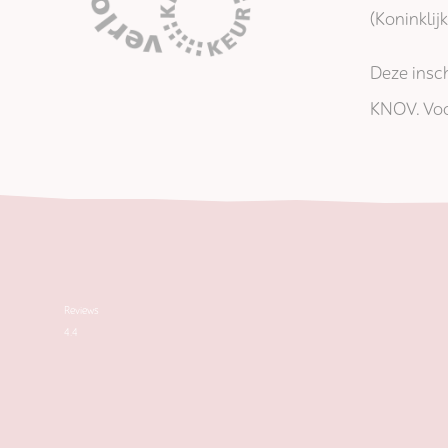
(Koninkli
Deze insch
KNOV. Voo
Reviews
4.4