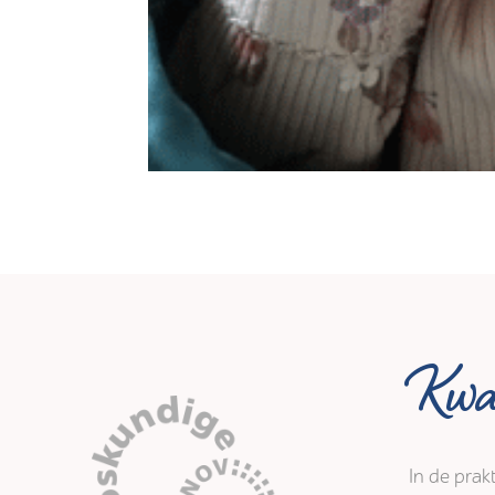
Kwal
In de prak