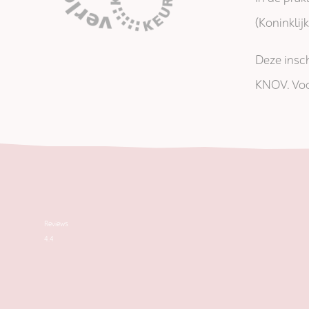
(Koninkli
Deze insch
KNOV. Voo
Reviews
4.4