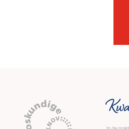
Kwal
In de prak