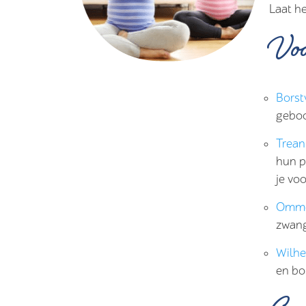
Laat h
Voo
Borst
geboo
Trea
hun p
je vo
Omme
zwang
Wilhe
en bo