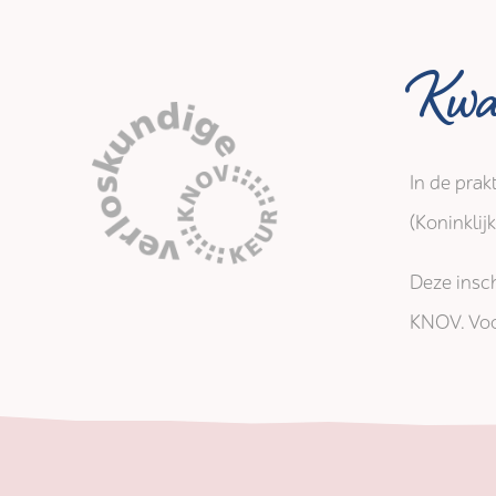
Kwal
In de prak
(Koninkli
Deze insch
KNOV. Voo