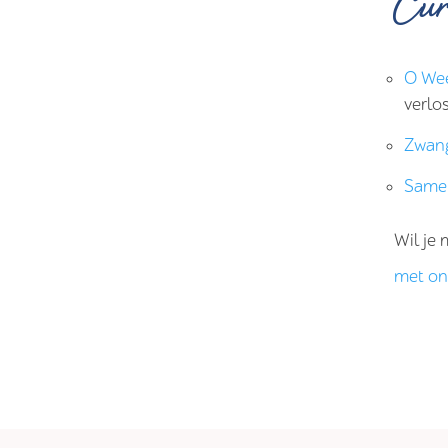
Cur
O Wee
verlo
Zwang
Samen
Wil je 
met on