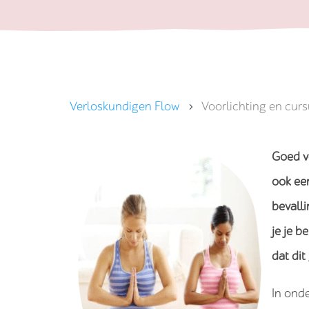
Verloskundigen Flow
Voorlichting en cur
5
Goed v
ook ee
bevalli
je je b
dat dit
In ond