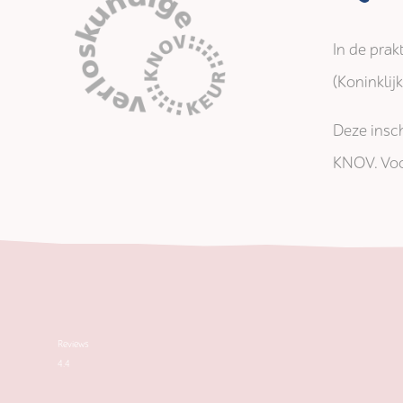
In de prak
(Koninkli
Deze insch
KNOV. Voo
Reviews
4.4