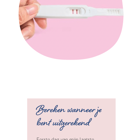
Bereken wanneer je
bent uitgerekend
Eerste dag van mijn laatste