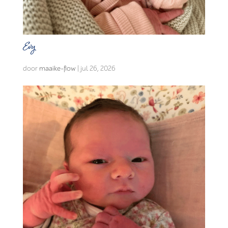
Evy
door
maaike-flow
|
jul 26, 2026