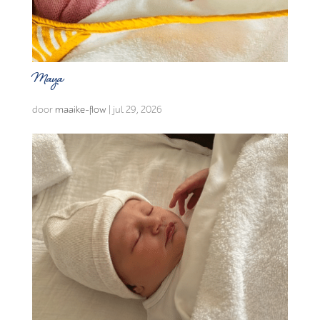
Maya
door
maaike-flow
|
jul 29, 2026