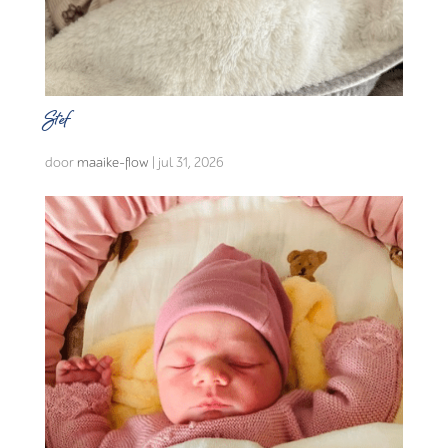
Stef
door
maaike-flow
|
jul 31, 2026