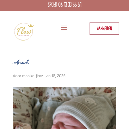
SPOED 06 13 33 55 51
AANMELDEN
Anouk
door
maaike-flow
|
jan 18, 2026