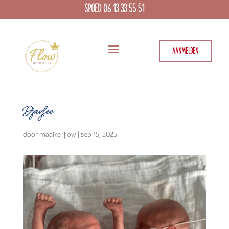
SPOED 06 13 33 55 51
AANMELDEN
Djaylee
door
maaike-flow
|
sep 15, 2025