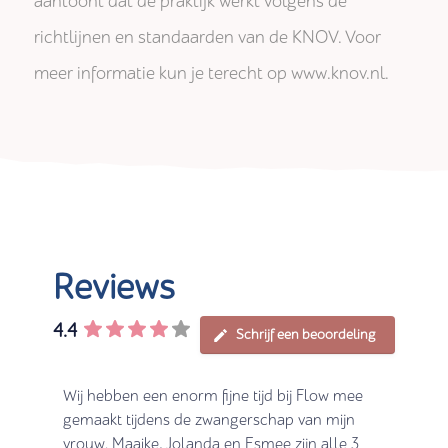
aantoont dat de praktijk werkt volgens de
richtlijnen en standaarden van de KNOV. Voor
meer informatie kun je terecht op www.knov.nl.
Reviews
4.4
Schrijf een beoordeling
ben we
Wij hebben een enorm fijne tijd bij Flow mee
Super
e
gemaakt tijdens de zwangerschap van mijn
Vooral
en bij
vrouw. Maaike, Jolanda en Esmee zijn alle 3