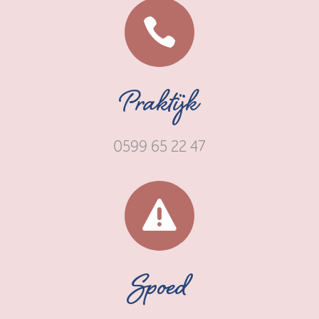

Praktijk
0599 65 22 47

Spoed