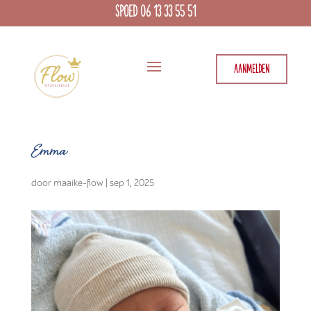
SPOED 06 13 33 55 51
AANMELDEN
Emma
door
maaike-flow
|
sep 1, 2025