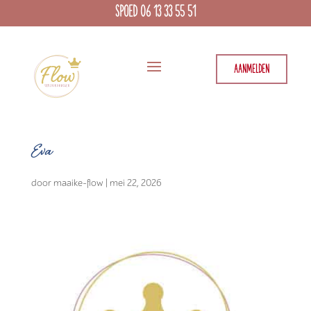
SPOED 06 13 33 55 51
AANMELDEN
Eva
door
maaike-flow
|
mei 22, 2026