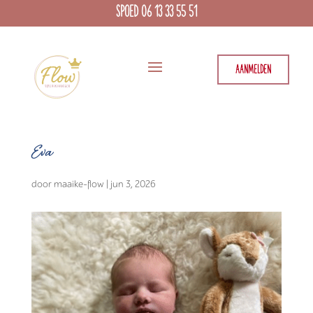
SPOED 06 13 33 55 51
AANMELDEN
Eva
door
maaike-flow
|
jun 3, 2026