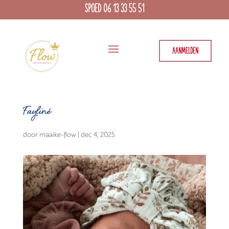
SPOED 06 13 33 55 51
AANMELDEN
Fayliné
door
maaike-flow
|
dec 4, 2025