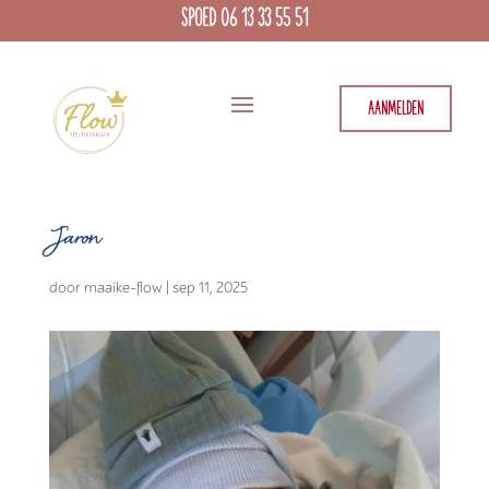
SPOED 06 13 33 55 51
AANMELDEN
Jaron
door
maaike-flow
|
sep 11, 2025