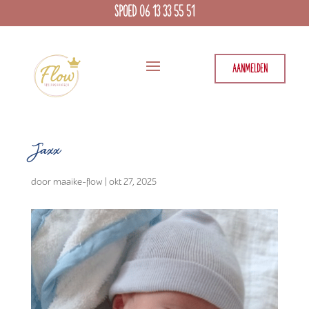
SPOED 06 13 33 55 51
AANMELDEN
Jaxx
door
maaike-flow
|
okt 27, 2025