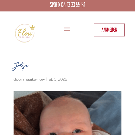
SPOED 06 13 33 55 51
AANMELDEN
Jolijn
door
maaike-flow
|
feb 5, 2026