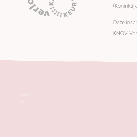
(Koninkli
Deze insch
KNOV. Voo
Reviews
4.4