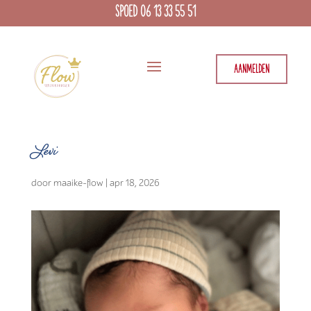
SPOED 06 13 33 55 51
AANMELDEN
Levi
door
maaike-flow
|
apr 18, 2026