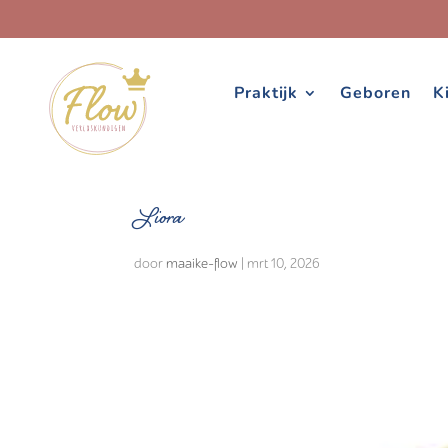
Praktijk
Geboren
K
Liora
door
maaike-flow
|
mrt 10, 2026