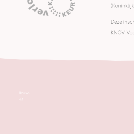
(Koninkli
Deze insch
KNOV. Voo
Reviews
4.4