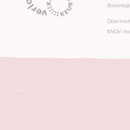
(Koninkli
Deze insch
KNOV. Voo
Reviews
4.4