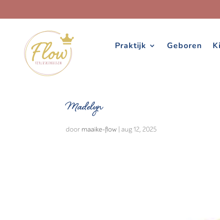
Praktijk
Geboren
K
Madelyn
door
maaike-flow
|
aug 12, 2025