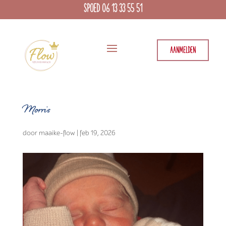
SPOED 06 13 33 55 51
AANMELDEN
Morris
door
maaike-flow
|
feb 19, 2026