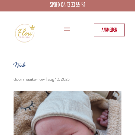
SPOED 06 13 33 55 51
AANMELDEN
Niek
door
maaike-flow
|
aug 10, 2025