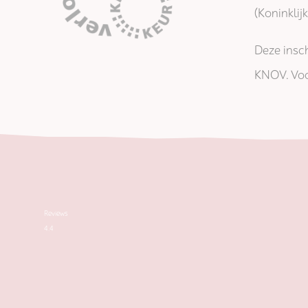
(Koninkli
Deze insch
KNOV. Voo
Reviews
4.4