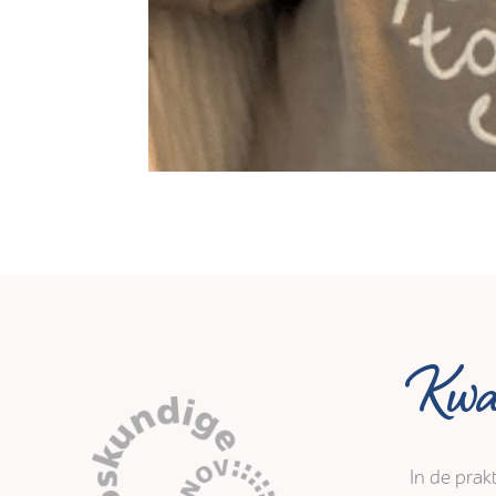
Kwal
In de prak