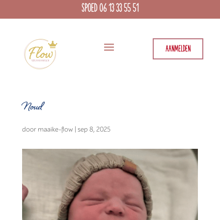
SPOED 06 13 33 55 51
AANMELDEN
Noud
door
maaike-flow
|
sep 8, 2025