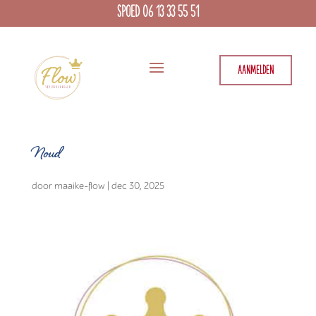
SPOED 06 13 33 55 51
AANMELDEN
Noud
door
maaike-flow
|
dec 30, 2025