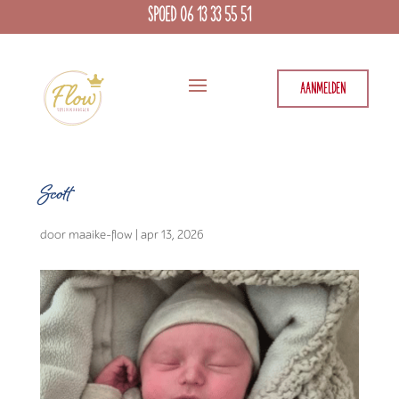
SPOED 06 13 33 55 51
AANMELDEN
Scott
door
maaike-flow
|
apr 13, 2026