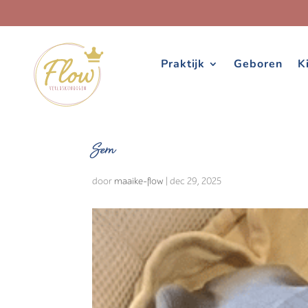
Praktijk
Geboren
K
Sem
door
maaike-flow
|
dec 29, 2025