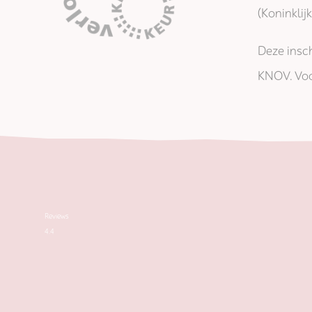
(Koninkli
Deze insch
KNOV. Voo
Reviews
4.4