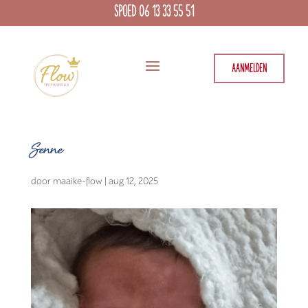
SPOED 06 13 33 55 51
AANMELDEN
Senne
door
maaike-flow
|
aug 12, 2025