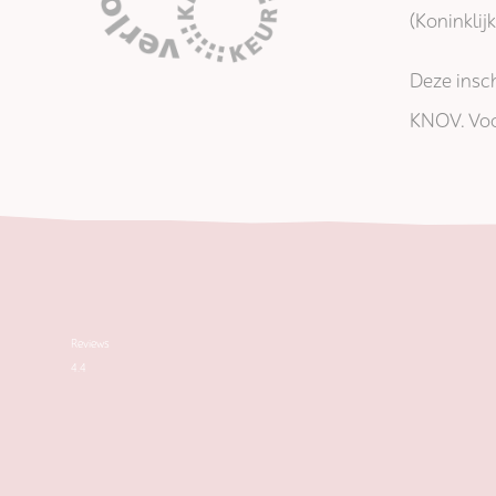
(Koninkli
Deze insch
KNOV. Voo
Reviews
4.4