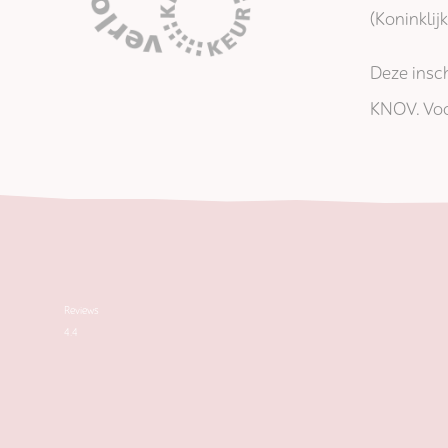
(Koninkli
Deze insch
KNOV. Voo
Reviews
4.4