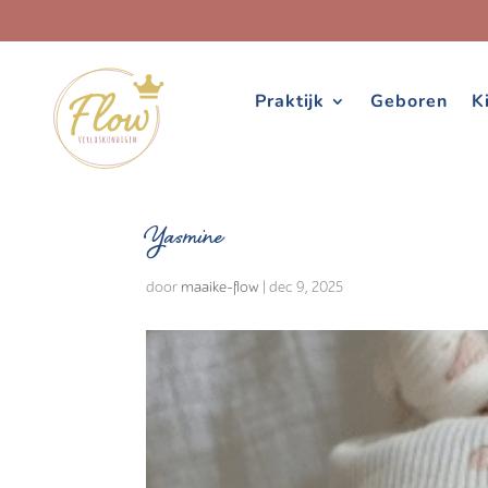
Praktijk
Geboren
K
Yasmine
door
maaike-flow
|
dec 9, 2025