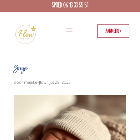
SPOED 06 13 33 55 51
AANMELDEN
Zaya
door
maaike-flow
|
jul 29, 2025